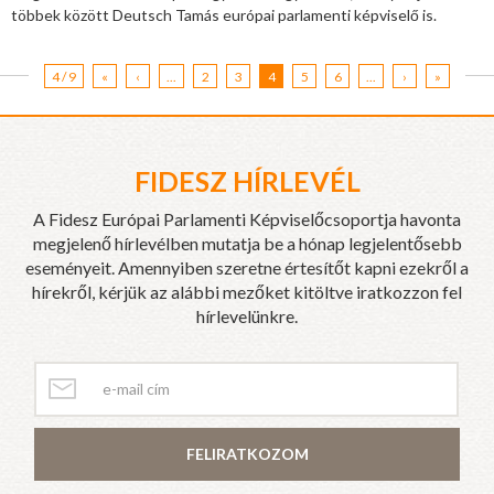
többek között Deutsch Tamás európai parlamenti képviselő is.
4 / 9
«
‹
...
2
3
4
5
6
...
›
»
FIDESZ HÍRLEVÉL
A Fidesz Európai Parlamenti Képviselőcsoportja havonta
megjelenő hírlevélben mutatja be a hónap legjelentősebb
eseményeit. Amennyiben szeretne értesítőt kapni ezekről a
hírekről, kérjük az alábbi mezőket kitöltve iratkozzon fel
hírlevelünkre.
FELIRATKOZOM