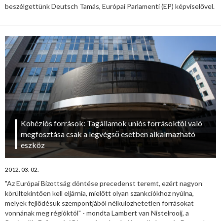
beszélgettünk Deutsch Tamás, Európai Parlamenti (EP) képviselővel.
Kohéziós források: Tagállamok uniós forrásoktól való
megfosztása csak a legvégső esetben alkalmazható
eszköz
2012. 03. 02.
"Az Európai Bizottság döntése precedenst teremt, ezért nagyon
körültekintően kell eljárnia, mielőtt olyan szankciókhoz nyúlna,
melyek fejlődésük szempontjából nélkülözhetetlen forrásokat
vonnának meg régióktól" - mondta Lambert van Nistelrooij, a