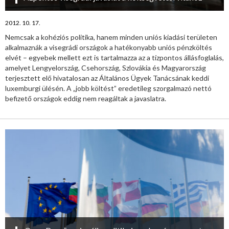
2012. 10. 17.
Nemcsak a kohéziós politika, hanem minden uniós kiadási területen
alkalmaznák a visegrádi országok a hatékonyabb uniós pénzköltés
elvét – egyebek mellett ezt is tartalmazza az a tízpontos állásfoglalás,
amelyet Lengyelország, Csehország, Szlovákia és Magyarország
terjesztett elő hivatalosan az Általános Ügyek Tanácsának keddi
luxemburgi ülésén. A „jobb költést” eredetileg szorgalmazó nettó
befizető országok eddig nem reagáltak a javaslatra.