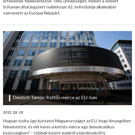
értékeinek felelevenítése" című ünnepségét, melyet a Robert
Schuman által jegyzett nyilatkozat 62. évfordulója alkalmából
szervezett az Európai Néppárt.
Deutsch Tamás: Kettős mérce az EU-ban
2012. 03. 19.
Hogyan tudta úgy büntetni Magyarországot az EU, hogy lényegében
felmentette, és mit keres a kettős mérce egy demokratikus
közösségben? – többek között ezekről a kérdésekről is