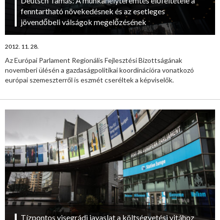
Deutsch Tamás: A munkahelyteremtés előfeltétele a
fenntartható növekedésnek és az esetleges
jövendőbeli válságok megelőzésének
2012. 11. 28.
Az Európai Parlament Regionális Fejlesztési Bizottságának
novemberi ülésén a gazdaságpolitikai koordinációra vonatkozó
európai szemeszterről is eszmét cseréltek a képviselők.
Tízpontos visegrádi javaslat a költségvetési vitához