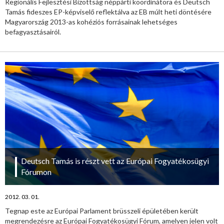
Regionális Fejlesztési Bizottság néppárti koordinátora és Deutsch
Tamás fideszes EP-képviselő reflektálva az EB múlt heti döntésére
Magyarország 2013-as kohéziós forrásainak lehetséges
befagyasztásairól.
Deutsch Tamás is részt vett az Európai Fogyatékosügyi
Fórumon
2012. 03. 01.
Tegnap este az Európai Parlament brüsszeli épületében került
megrendezésre az Európai Fogyatékosügyi Fórum, amelyen jelen volt