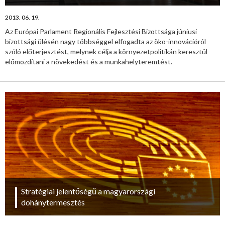
2013. 06. 19.
Az Európai Parlament Regionális Fejlesztési Bizottsága júniusi
bizottsági ülésén nagy többséggel elfogadta az öko-innovációról
szóló előterjesztést, melynek célja a környezetpolitikán keresztül
előmozdítani a növekedést és a munkahelyteremtést.
Stratégiai jelentőségű a magyarországi
dohánytermesztés