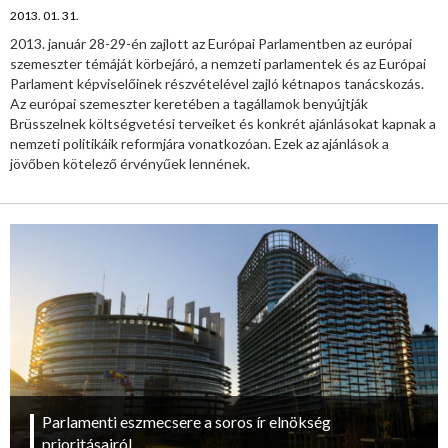
2013. 01. 31.
2013. január 28-29-én zajlott az Európai Parlamentben az európai
szemeszter témáját körbejáró, a nemzeti parlamentek és az Európai
Parlament képviselőinek részvételével zajló kétnapos tanácskozás.
Az európai szemeszter keretében a tagállamok benyújtják
Brüsszelnek költségvetési terveiket és konkrét ajánlásokat kapnak a
nemzeti politikáik reformjára vonatkozóan. Ezek az ajánlások a
jövőben kötelező érvényűek lennének.
Parlamenti eszmecsere a soros ír elnökség
prioritásairól