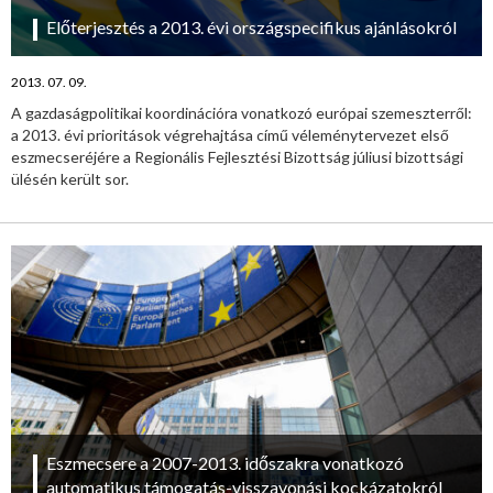
Előterjesztés a 2013. évi országspecifikus ajánlásokról
2013. 07. 09.
A gazdaságpolitikai koordinációra vonatkozó európai szemeszterről:
a 2013. évi prioritások végrehajtása című véleménytervezet első
eszmecseréjére a Regionális Fejlesztési Bizottság júliusi bizottsági
ülésén került sor.
Eszmecsere a 2007-2013. időszakra vonatkozó
automatikus támogatás-visszavonási kockázatokról