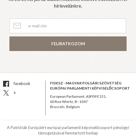
hírlevelünkre.
FELIRATKOZOM
FIDESZ - MAGYAR POLGÁRI SZÖVETSÉG
facebook
EURÓPAI PARLAMENTI KÉPVISELŐCSOPORT
x
European Parliament, ASP09 E151,
60 Rue Wiertz, B–1047
Brussels, Belgium
A Patrióták Európáért európai parlamenti képviselőcsoport pénzügyi
támogatásával fenntartott honlap