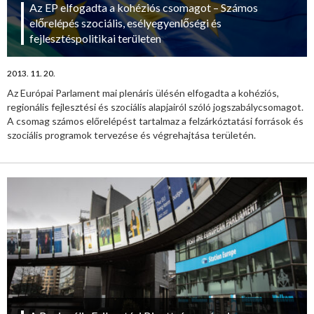
Az EP elfogadta a kohéziós csomagot – Számos
előrelépés szociális, esélyegyenlőségi és
fejlesztéspolitikai területen
2013. 11. 20.
Az Európai Parlament mai plenáris ülésén elfogadta a kohéziós,
regionális fejlesztési és szociális alapjairól szóló jogszabálycsomagot.
A csomag számos előrelépést tartalmaz a felzárkóztatási források és
szociális programok tervezése és végrehajtása területén.