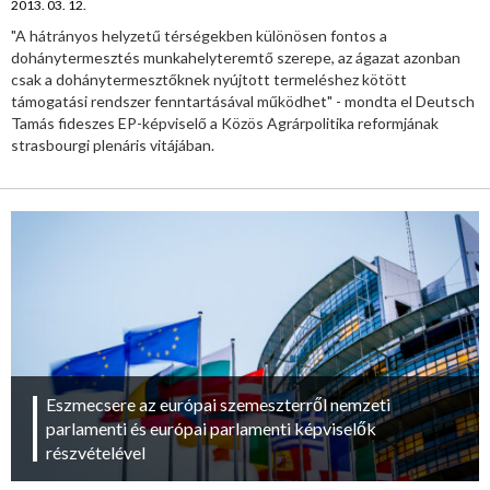
2013. 03. 12.
"A hátrányos helyzetű térségekben különösen fontos a
dohánytermesztés munkahelyteremtő szerepe, az ágazat azonban
csak a dohánytermesztőknek nyújtott termeléshez kötött
támogatási rendszer fenntartásával működhet" - mondta el Deutsch
Tamás fideszes EP-képviselő a Közös Agrárpolitika reformjának
strasbourgi plenáris vitájában.
Eszmecsere az európai szemeszterről nemzeti
parlamenti és európai parlamenti képviselők
részvételével