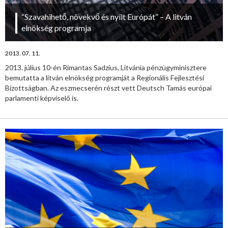
“Szavahihető, növekvő és nyílt Európát” – A litván
elnökség programja
2013. 07. 11.
2013. július 10-én Rimantas Sadzius, Litvánia pénzügyminisztere
bemutatta a litván elnökség programját a Regionális Fejlesztési
Bizottságban. Az eszmecserén részt vett Deutsch Tamás európai
parlamenti képviselő is.