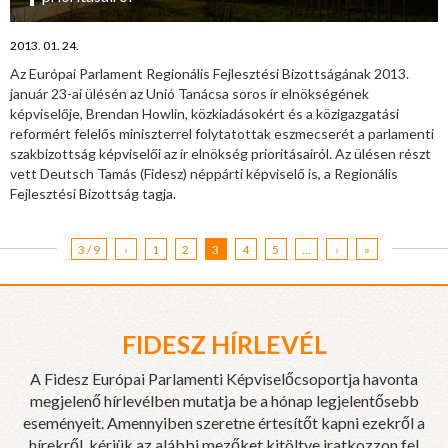
2013. 01. 24.
Az Európai Parlament Regionális Fejlesztési Bizottságának 2013.
január 23-ai ülésén az Unió Tanácsa soros ír elnökségének
képviselője, Brendan Howlin, közkiadásokért és a közigazgatási
reformért felelős miniszterrel folytatottak eszmecserét a parlamenti
szakbizottság képviselői az ír elnökség prioritásairól. Az ülésen részt
vett Deutsch Tamás (Fidesz) néppárti képviselő is, a Regionális
Fejlesztési Bizottság tagja.
3 / 9
‹
1
2
3
4
5
...
›
»
FIDESZ HÍRLEVÉL
A Fidesz Európai Parlamenti Képviselőcsoportja havonta
megjelenő hírlevélben mutatja be a hónap legjelentősebb
eseményeit. Amennyiben szeretne értesítőt kapni ezekről a
hírekről, kérjük az alábbi mezőket kitöltve iratkozzon fel