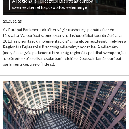
A Regionális Fejlesztési Bizottság európai
szemeszterrel kapcsolatos véleménye
2013. 10. 23.
Az Európai Parlament október végi strasbourgi plenáris ülésén
tárgyalta "Az európai szemeszter gazdaságpolitikai koordinációja: a
2013-as prioritások implementációja" című előterjesztését, melyhez a
Regionális Fejlesztési Bizottság véleményt adott be. A vélemény
(mely összegzi a parlamenti bizottság regionális politikai szempontjait
az előterjesztéssel kapcsolatban) felelőse Deutsch Tamás európai
parlamenti képviselő (Fidesz).