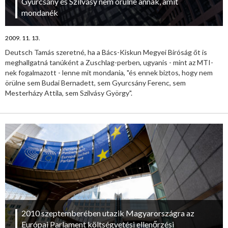
Gyurcsány és Szilvásy nem örülne annak, amit
mondanék
2009. 11. 13.
Deutsch Tamás szeretné, ha a Bács-Kiskun Megyei Bíróság őt is
meghallgatná tanúként a Zuschlag-perben, ugyanis - mint az MTI-
nek fogalmazott - lenne mit mondania, "és ennek biztos, hogy nem
örülne sem Budai Bernadett, sem Gyurcsány Ferenc, sem
Mesterházy Attila, sem Szilvásy György".
2010 szeptemberében utazik Magyarországra az
Európai Parlament költségvetési ellenőrzési