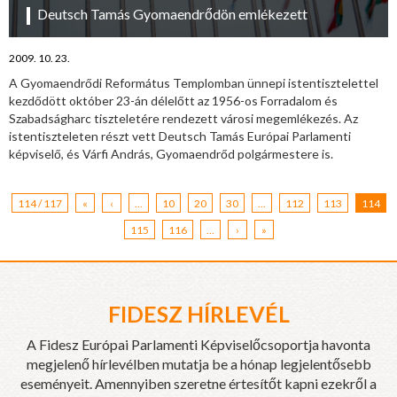
Deutsch Tamás Gyomaendrődön emlékezett
2009. 10. 23.
A Gyomaendrődi Református Templomban ünnepi istentisztelettel
kezdődött október 23-án délelőtt az 1956-os Forradalom és
Szabadságharc tiszteletére rendezett városi megemlékezés. Az
istentiszteleten részt vett Deutsch Tamás Európai Parlamenti
képviselő, és Várfi András, Gyomaendrőd polgármestere is.
114 / 117
«
‹
...
10
20
30
...
112
113
114
115
116
...
›
»
FIDESZ HÍRLEVÉL
A Fidesz Európai Parlamenti Képviselőcsoportja havonta
megjelenő hírlevélben mutatja be a hónap legjelentősebb
eseményeit. Amennyiben szeretne értesítőt kapni ezekről a