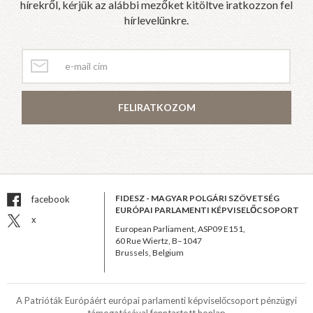
hírekről, kérjük az alábbi mezőket kitöltve iratkozzon fel
hírlevelünkre.
FELIRATKOZOM
FIDESZ - MAGYAR POLGÁRI SZÖVETSÉG
facebook
EURÓPAI PARLAMENTI KÉPVISELŐCSOPORT
x
European Parliament, ASP09 E151,
60 Rue Wiertz, B–1047
Brussels, Belgium
A Patrióták Európáért európai parlamenti képviselőcsoport pénzügyi
támogatásával fenntartott honlap