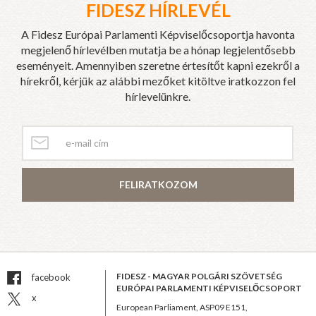
FIDESZ HÍRLEVÉL
A Fidesz Európai Parlamenti Képviselőcsoportja havonta
megjelenő hírlevélben mutatja be a hónap legjelentősebb
eseményeit. Amennyiben szeretne értesítőt kapni ezekről a
hírekről, kérjük az alábbi mezőket kitöltve iratkozzon fel
hírlevelünkre.
FELIRATKOZOM
FIDESZ - MAGYAR POLGÁRI SZÖVETSÉG
facebook
EURÓPAI PARLAMENTI KÉPVISELŐCSOPORT
x
European Parliament, ASP09 E151,