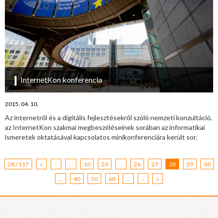
InternetKon konferencia
2015. 04. 10.
Az internetről és a digitális fejlesztésekről szóló nemzeti konzultáció,
az InternetKon szakmai megbeszéléseinek sorában az informatikai
ismeretek oktatásával kapcsolatos minikonferenciára került sor.
28 / 117
«
‹
...
10
20
...
26
27
28
29
30
...
40
50
60
...
›
»