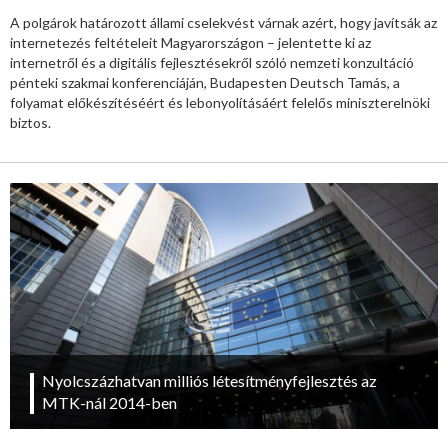
A polgárok határozott állami cselekvést várnak azért, hogy javítsák az
internetezés feltételeit Magyarországon – jelentette ki az
internetről és a digitális fejlesztésekről szóló nemzeti konzultáció
pénteki szakmai konferenciáján, Budapesten Deutsch Tamás, a
folyamat előkészítéséért és lebonyolításáért felelős miniszterelnöki
biztos.
Nyolcszázhatvan milliós létesítményfejlesztés az
MTK-nál 2014-ben