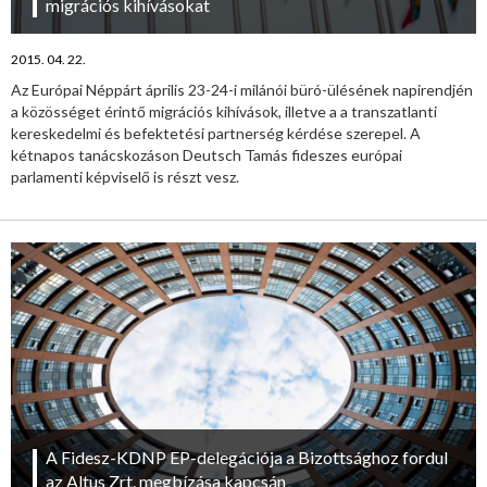
migrációs kihívásokat
2015. 04. 22.
Az Európai Néppárt április 23-24-i milánói büró-ülésének napirendjén
a közösséget érintő migrációs kihívások, illetve a a transzatlanti
kereskedelmi és befektetési partnerség kérdése szerepel. A
kétnapos tanácskozáson Deutsch Tamás fideszes európai
parlamenti képviselő is részt vesz.
A Fidesz-KDNP EP-delegációja a Bizottsághoz fordul
az Altus Zrt. megbízása kapcsán